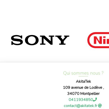
Qui sommes nous ?
AkitaTek
109 avenue de Lodève ,
34070 Montpellier
0411934850
contact@akitatek.fr