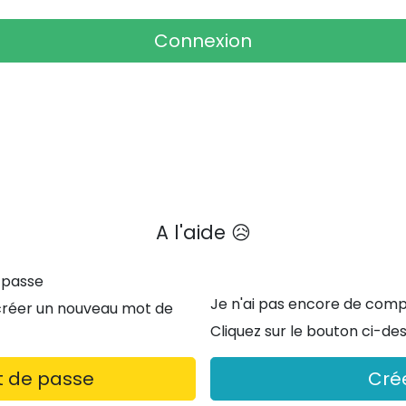
A l'aide 😥
 passe
Je n'ai pas encore de com
 créer un nouveau mot de
Cliquez sur le bouton ci-d
t de passe
Cré