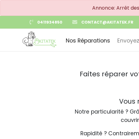
Annonce: Arrêt de
0411934850
CONTACT@AKITATEK.FR
Nos Réparations
Envoyez
Faites réparer vo
Vous n
Notre particularité ? 
couvri
Rapidité ? Contraire