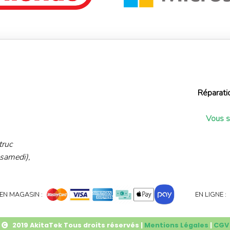
Réparati
Vous s
truc
 samedi),
EN MAGASIN :
EN LIGNE :
2019
AkitaTek Tous droits réservés
|
Mentions Légales
|
CGV