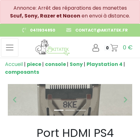
Annonce: Arrêt des réparations des manettes
Scuf, Sony, Razer et Nacon
en envoi à distance.
0411934850
CONTACT@AKITATEK.FR
0
€
0
Accueil
|
piece
|
console
|
Sony
|
Playstation 4
|
composants
Précedent
Suiva
Port HDMI PS4